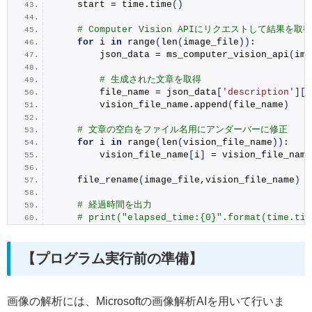
    start = time.
time
()
# Computer Vision APIにリクエストして結果を取得
for
 i 
in
range
(
len
(
image_file
))
:
        json_data = 
ms_computer_vision_api
(
ima
# 生成された文章を取得
        file_name = json_data
[
'description'
][
'
        vision_file_name.
append
(
file_name
)
# 文章の空白をファイル名用にアンダーバーに修正
for
 i 
in
range
(
len
(
vision_file_name
))
:
        vision_file_name
[
i
]
 = vision_file_name
file_rename
(
image_file,vision_file_name
)
# 経過時間を出力
# print("elapsed_time:{0}".format(time.tim
【プログラム実行前の準備】
画像の解析には、Microsoftの画像解析AIを用いて行いま