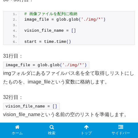
# 画像ファイルを配列に格納
image_file = glob.
glob
(
'./img/*'
)
vision_file_name = 
[]
start = time.
time
()
31行目：
image_file = glob.
glob
(
'./img/*'
)
imgフォルダにあるファイルパス名を全て取得しリストにし
たものを、image_fileという変数に格納します。
32行目：
vision_file_name = 
[]
vision_file_nameという名前の空のリストを準備します。
33行目：
ホーム
検索
トップ
サイドバー