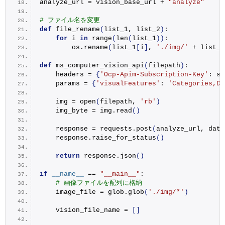
analyze_url = vision_base_url + 
"analyze"
# ファイル名を変更
def
file_rename
(
list_1, list_2
)
:
for
 i 
in
range
(
len
(
list_1
))
:
        os.
rename
(
list_1
[
i
]
, 
'./img/'
 + list_2
def
ms_computer_vision_api
(
filepath
)
:
    headers = 
{
'Ocp-Apim-Subscription-Key'
: su
    params = 
{
'visualFeatures'
: 
'Categories,De
    img = 
open
(
filepath, 
'rb'
)
    img_byte = img.
read
()
    response = requests.
post
(
analyze_url, data
    response.
raise_for_status
()
return
 response.
json
()
if
__name__
 == 
"__main__"
:
# 画像ファイルを配列に格納
    image_file = glob.
glob
(
'./img/*'
)
    vision_file_name = 
[]