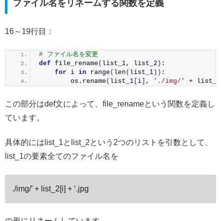
ファイル名をリネームする関数を定義
16～19行目：
# ファイル名を変更
def
file_rename
(
list_1, list_2
)
:
for
 i 
in
range
(
len
(
list_1
))
:
        os.
rename
(
list_1
[
i
]
, 
'./img/'
 + list_2
この部分はdef文によって、file_renameという関数を定義し
ています。
具体的にはlist_1とlist_2という2つのリストを引数として、
list_1の要素全てのファイル名を
./img/’ + list_2[i] + ‘.jpg
の形にリネームしています。