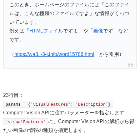
このとき、ホームページのファイルには「このファイ
ルは、こんな種類のファイルですよ」な情報がくっつ
いています。
例えば「
HTMLファイル
ですよ」や「
画像
です」など
です。
（
https://wa3.i-3-i.info/word15786.html
から引用）
23行目：
params = 
{
'visualFeatures'
: 
'Description'
}
Computer Vision APIに渡すパラメーターを指定します。
に、Computer Vision APIの解析から得
'visualFeatures'
たい画像の情報の種類を指定します。