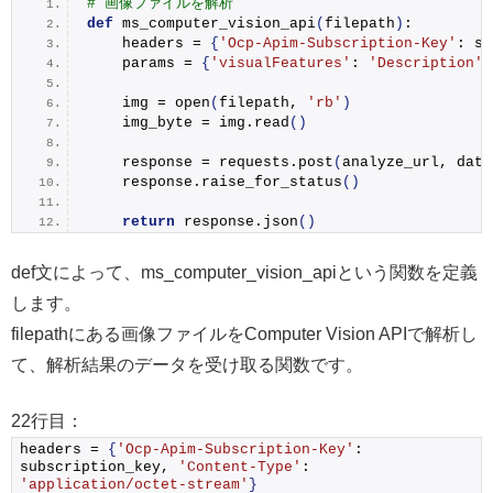
# 画像ファイルを解析
def
ms_computer_vision_api
(
filepath
)
:
    headers = 
{
'Ocp-Apim-Subscription-Key'
: su
    params = 
{
'visualFeatures'
: 
'Description'
}
    img = 
open
(
filepath, 
'rb'
)
    img_byte = img.
read
()
    response = requests.
post
(
analyze_url, data
    response.
raise_for_status
()
return
 response.
json
()
def文によって、ms_computer_vision_apiという関数を定義
します。
filepathにある画像ファイルをComputer Vision APIで解析し
て、解析結果のデータを受け取る関数です。
22行目：
headers = 
{
'Ocp-Apim-Subscription-Key'
: 
subscription_key, 
'Content-Type'
: 
'application/octet-stream'
}