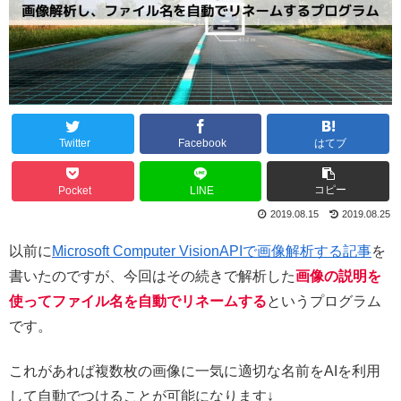
Twitter
Facebook
はてブ
コピー
Pocket
LINE
2019.08.15
2019.08.25
以前に
Microsoft Computer VisionAPIで画像解析する記事
を
書いたのですが、今回はその続きで解析した
画像の説明を
使ってファイル名を自動でリネームする
というプログラム
です。
これがあれば複数枚の画像に一気に適切な名前をAIを利用
して自動でつけることが可能になります↓