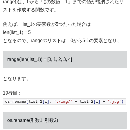
range()は、0から「()の数値 – 1」までの値が格納されたリ
ストを作成する関数です。
例えば、list_1の要素数が5つだった場合は
len(list_1) = 5
となるので、rangeのリストは 0から5-1の要素となり、
range(len(list_1)) = [0, 1, 2, 3, 4]
となります。
19行目：
os.
rename
(
list_1
[
i
]
, 
'./img/'
 + list_2
[
i
]
 + 
'.jpg'
)
os.rename(引数1, 引数2)