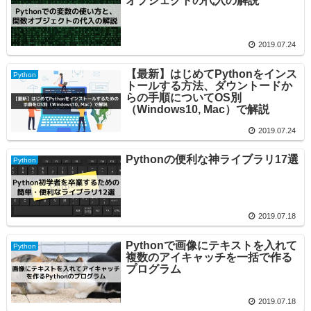
オブジェクトの代入の解説
2019.07.24
【最新】はじめてPythonをインス
Python
トールする方法、ダウントードか
らの手順についてOS別
（Windows10, Mac）で解説
2019.07.24
Pythonの便利な神ライブラリ17選
Python
2019.07.18
Pythonで画像にテキストを入れて
Python
複数のアイキャッチを一括で作る
プログラム
2019.07.18