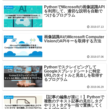
PythonでMicrosoftの画像認識API
Python
を利用して、適切な説明を自動で
つけるプログラム
2019.07.13
画像認識AIのMicrosoft Computer
Python
VisionのAPIキーを取得する方法
2019.07.06
Pythonでスクレイピングして
Python
Googleスプレッドシートに特定
URLのタイトルと見出しを取得す
るプログラム
2019.06.29
【記事の編集が楽に！】Pythonで
Python
複数のテキスト記事の見出しタグ
やリストタグを一括で置換してく