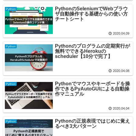
PythonのSeleniumでWebブラウ
Python
ザ自動操作する基礎からの使い方
チートシート
2020.04.09
Pythonのプログラムの定期実行が
Python
無料でできるHerokuの
scheduler【10分で完了】
2020.04.08
Pythonでマウスやキーボードを操
Python
作できるPyAutoGUIによる自動操
作マニュアル
2020.04.04
Pythonの正規表現ではじめに覚え
Python
るべき3大パターン