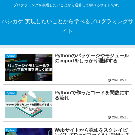
プログラミングを実現したいことから逆算して学べるサイトです。
ハシカケ-実現したいことから学べるプログラミングサ
イト
Pythonのパッケージやモジュール
Python
のimportをしっかり理解する
2020.05.18
Pythonで作ったコードを関数にす
Python
る流れ
2020.05.15
Webサイトから株価をスクレイピ
Python