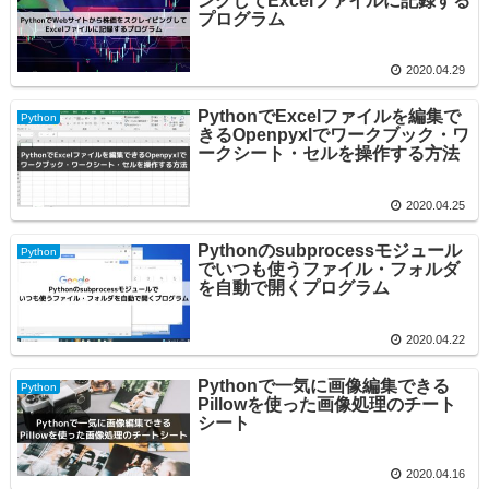
ングしてExcelファイルに記録する
プログラム
2020.04.29
PythonでExcelファイルを編集で
Python
きるOpenpyxlでワークブック・ワ
ークシート・セルを操作する方法
2020.04.25
Pythonのsubprocessモジュール
Python
でいつも使うファイル・フォルダ
を自動で開くプログラム
2020.04.22
Pythonで一気に画像編集できる
Python
Pillowを使った画像処理のチート
シート
2020.04.16